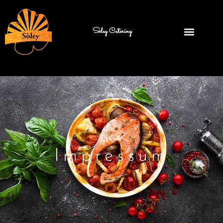
Sòley Catering
Impressum
X
X