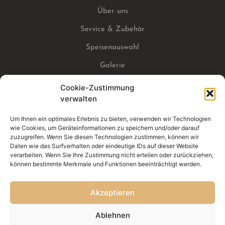
Über uns
Service & Zubehör
Speisenauswahl
Galerie
Partner
Cookie-Zustimmung
verwalten
Kontakt
Um Ihnen ein optimales Erlebnis zu bieten, verwenden wir Technologien
wie Cookies, um Geräteinformationen zu speichern und/oder darauf
Impressum
zuzugreifen. Wenn Sie diesen Technologien zustimmen, können wir
Daten wie das Surfverhalten oder eindeutige IDs auf dieser Website
Datenschutz
verarbeiten. Wenn Sie Ihre Zustimmung nicht erteilen oder zurückziehen,
können bestimmte Merkmale und Funktionen beeinträchtigt werden.
Per Whatsapp und telefonisch für Sie erreichbar:
0176 70 80 97 08
Akzeptieren
0341 33 20 88 89
Ablehnen