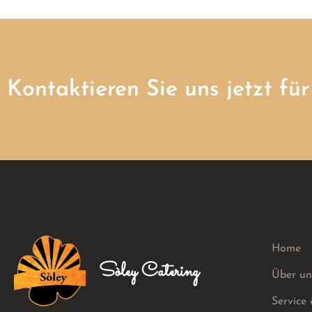
Kontaktieren Sie uns jetzt fü
Home
Sòley Catering
Über un
Service