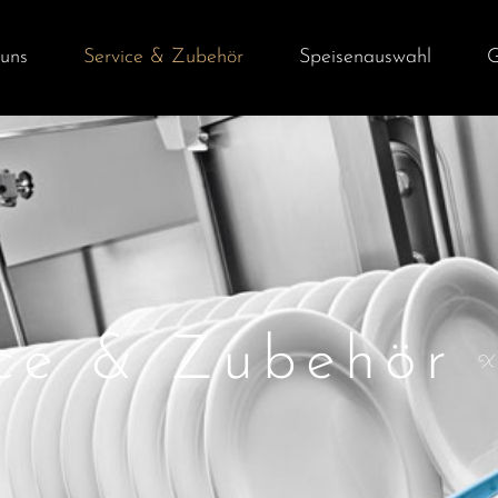
uns
Service & Zubehör
Speisenauswahl
G
ice & Zubehör