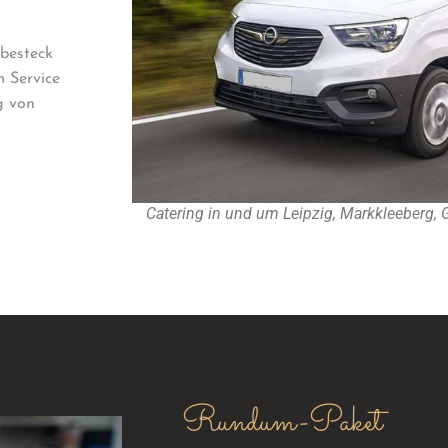
besteck
m Service
g von
Catering in und um Leipzig, Markkleeberg,
Rundum-Paket