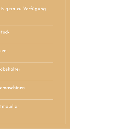
eis gern zu Verfügung
steck
sen
obehälter
emaschinen
tmobiliar