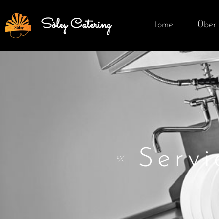
Sòley Catering
Home
Über 
Serv
X